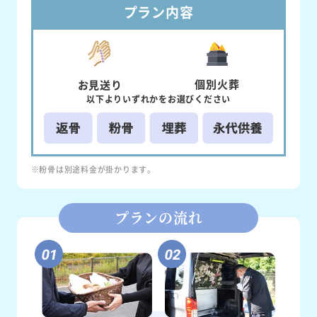
プラン内容
個別
火葬
お見送り
以下より
いずれかを
お選びください
※粉骨は別途料金が掛かります。
プランの流れ