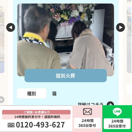
個別火葬
種別
猫
詳細はコチラ
0120-493-627
※上記は事例であり、葬儀の場所・時間・内容など
により金額は変動する場合がございます。