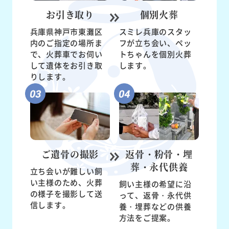
お引き取り
個別火葬
兵庫県神戸市東灘区
スミレ兵庫のスタッ
内のご指定の場所ま
フが立ち会い、ペッ
で、火葬車でお伺い
トちゃんを個別火葬
して遺体をお引き取
します。
りします。
ご遺骨の
撮影
返骨・粉骨・
埋
葬・永代供養
立ち会いが難しい飼
い主様のため、火葬
飼い主様の希望に沿
の様子を撮影して送
って、返骨・永代供
信します。
養・埋葬などの供養
方法をご提案。