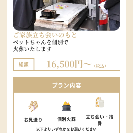
ご家族立ち会いのもと
ペットちゃんを個別で
火葬いたします
16,500円～
総額
（税込）
プラン
内容
立ち会い
・拾
個別
火葬
お見送り
骨
以下より
いずれかを
お選びください