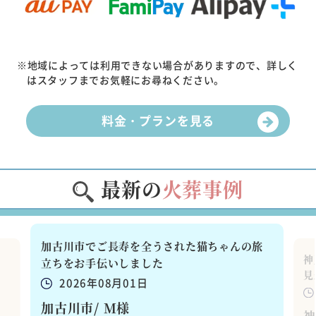
※地域によっては利用できない場合がありますので、詳しく
はスタッフまでお気軽にお尋ねください。
料金・プランを見る
最新の
火葬事例
加古川市でご長寿を全うされた猫ちゃんの旅
た
神
立ちをお手伝いしました
見
2026年08月01日
加古川市/ M様
神