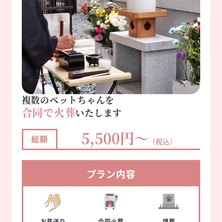
複数のペットちゃんを
合同で火葬
いたします
5,500円～
総額
（税込）
プラン内容
お見送り
合同
火葬
埋葬